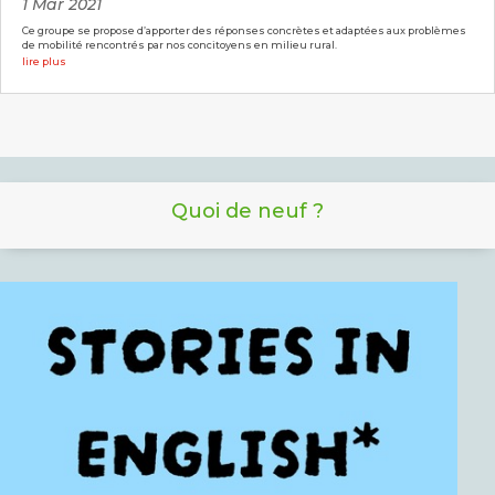
1 Mar 2021
Ce groupe se propose d’apporter des réponses concrètes et adaptées aux problèmes
de mobilité rencontrés par nos concitoyens en milieu rural.
lire plus
Quoi de neuf ?