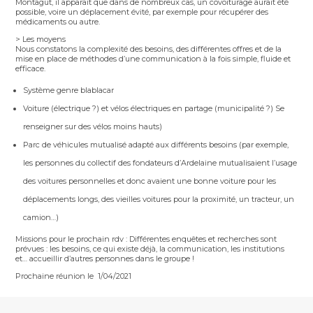
Montagût, il apparaît que dans de nombreux cas, un covoiturage aurait été
possible, voire un déplacement évité, par exemple pour récupérer des
médicaments ou autre.
> Les moyens
Nous constatons la complexité des besoins, des différentes offres et de la
mise en place de méthodes d’une communication à la fois simple, fluide et
efficace.
Système genre blablacar
Voiture (électrique ?) et vélos électriques en partage (municipalité ?) Se
renseigner sur des vélos moins hauts)
Parc de véhicules mutualisé adapté aux différents besoins (par exemple,
les personnes du collectif des fondateurs d’Ardelaine mutualisaient l’usage
des voitures personnelles et donc avaient une bonne voiture pour les
déplacements longs, des vieilles voitures pour la proximité, un tracteur, un
camion…)
Missions pour le prochain rdv : Différentes enquêtes et recherches sont
prévues : les besoins, ce qui existe déjà, la communication, les institutions
et…
a
ccueillir d’autres personnes dans le groupe !
Prochaine réunion le 1/04/2021