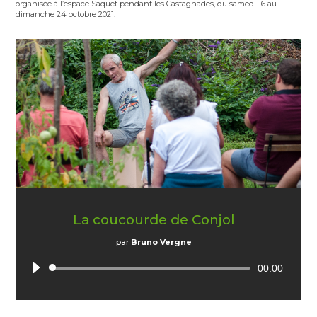
organisée à l’espace Saquet pendant les Castagnades, du samedi 16 au
dimanche 24 octobre 2021.
La coucourde de Conjol
par
Bruno Vergne
Lecteur
00:00
audio