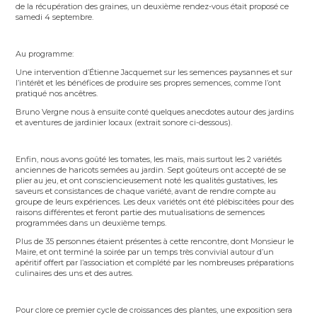
de la récupération des graines, un deuxième rendez-vous était proposé ce
samedi 4 septembre.
Au programme:
Une intervention d’Étienne Jacquemet sur les semences paysannes et sur
l’intérêt et les bénéfices de produire ses propres semences, comme l’ont
pratiqué nos ancêtres.
Bruno Vergne nous à ensuite conté quelques anecdotes autour des jardins
et aventures de jardinier locaux (extrait sonore ci-dessous).
Enfin, nous avons goûté les tomates, les maïs, mais surtout les 2 variétés
anciennes de haricots semées au jardin. Sept goûteurs ont accepté de se
plier au jeu, et ont consciencieusement noté les qualités gustatives, les
saveurs et consistances de chaque variété, avant de rendre compte au
groupe de leurs expériences. Les deux variétés ont été plébiscitées pour des
raisons différentes et feront partie des mutualisations de semences
programmées dans un deuxième temps.
Plus de 35 personnes étaient présentes à cette rencontre, dont Monsieur le
Maire, et ont terminé la soirée par un temps très convivial autour d’un
apéritif offert par l’association et complété par les nombreuses préparations
culinaires des uns et des autres.
Pour clore ce premier cycle de croissances des plantes, une exposition sera