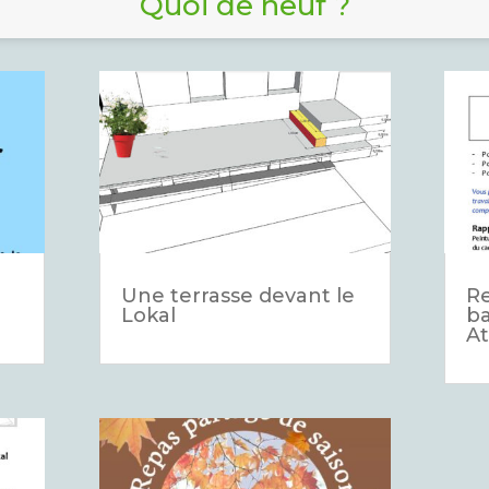
Quoi de neuf ?
Une terrasse devant le
Re
Lokal
ba
At