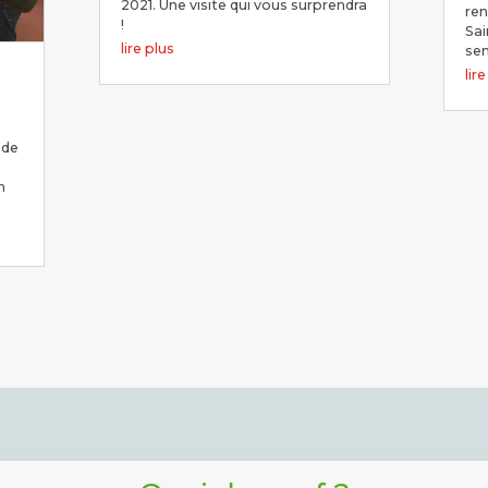
2021. Une visite qui vous surprendra
ren
!
Sai
lire plus
se
lir
 de
n