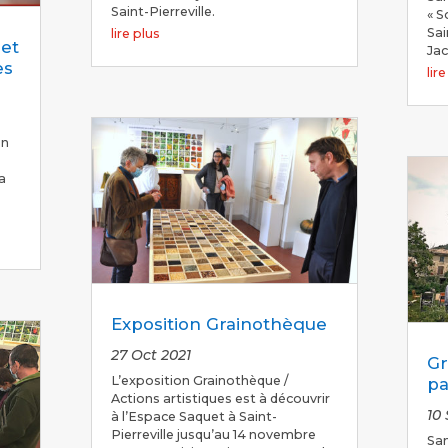
Saint-Pierreville.
« S
Sai
lire plus
 et
Ja
es
lir
on
a
Exposition Grainothèque
27 Oct 2021
Gr
L’exposition Grainothèque /
pa
Actions artistiques est à découvrir
10
à l’Espace Saquet à Saint-
Pierreville jusqu’au 14 novembre
Sa