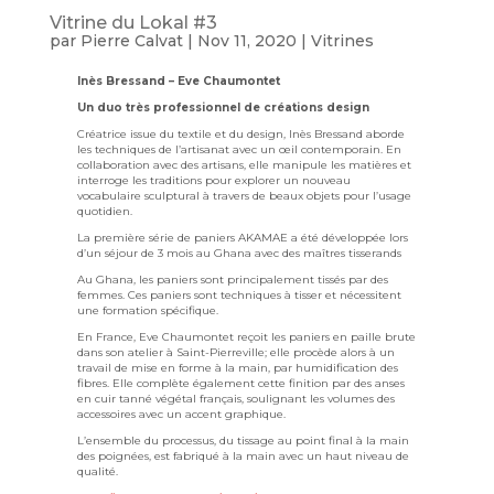
Vitrine du Lokal #3
par
Pierre Calvat
|
Nov 11, 2020
|
Vitrines
Inès Bressand – Eve Chaumontet
Un duo très professionnel de créations design
Créatrice issue du textile et du design, Inès Bressand aborde
les techniques de l’artisanat avec un œil contemporain. En
collaboration avec des artisans, elle manipule les matières et
interroge les traditions pour explorer un nouveau
vocabulaire sculptural à travers de beaux objets pour l’usage
quotidien.
La première série de paniers AKAMAE a été développée lors
d’un séjour de 3 mois au Ghana avec des maîtres tisserands
Au Ghana, les paniers sont principalement tissés par des
femmes. Ces paniers sont techniques à tisser et nécessitent
une formation spécifique.
En France, Eve Chaumontet reçoit les paniers en paille brute
dans son atelier à Saint-Pierreville; elle procède alors à un
travail de mise en forme à la main, par humidification des
fibres. Elle complète également cette finition par des anses
en cuir tanné végétal français, soulignant les volumes des
accessoires avec un accent graphique.
L’ensemble du processus, du tissage au point final à la main
des poignées, est fabriqué à la main avec un haut niveau de
qualité.