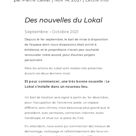
par
Pierre Calvat
|
Nov 14, 2021
|
Lettre info
Des nouvelles du Lokal
Septembre – Octobre 2021
Depuis le 1er septembre, le bail de mise à disposition
de l’espace dont nous disposions était arrivé à
échéance, et le propriétaire n’avait pas souhaité
renouveler notre accord, pour d’autres projets
personnels.
Mais les actions du Lokal sont restées très présentes
durant ces deux derniers mois.
Et pour commencer, une très bonne nouvelle : Le
Lokal s’installe dans un nouveau lieu.
Un bail de location sera signé à partir du 1er décembre,
pour l’occupation de l’ancienne poste: un espace
différent, sans vitrines, mais beaucoup plus grand que le
précédent, avec sanitaires, connexion internet, accès
handicapé, et situé sur la place du Clot.
En attendant, nous avons pu commencer des travaux de
démontage, nettoyage et rafraîchissement des lieux en