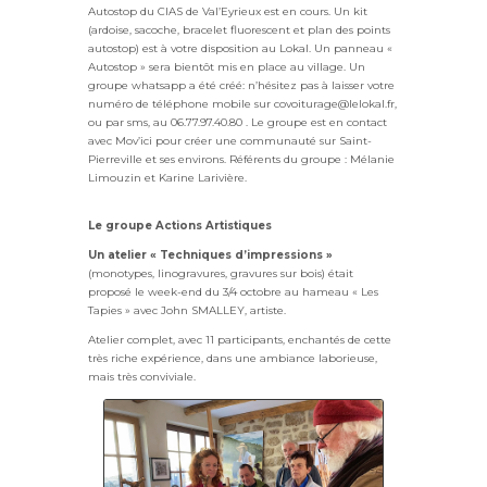
Autostop du CIAS de Val’Eyrieux est en cours. Un kit
(ardoise, sacoche, bracelet fluorescent et plan des points
autostop) est à votre disposition au Lokal. Un panneau «
Autostop » sera bientôt mis en place au village. Un
groupe whatsapp a été créé: n’hésitez pas à laisser votre
numéro de téléphone mobile sur covoiturage@lelokal.fr,
ou par sms, au 06.77.97.40.80 . Le groupe est en contact
avec Mov’ici pour créer une communauté sur Saint-
Pierreville et ses environs. Référents du groupe : Mélanie
Limouzin et Karine Larivière.
Le groupe Actions Artistiques
Un atelier « Techniques d’impressions »
(monotypes, linogravures, gravures sur bois) était
proposé le week-end du 3/4 octobre au hameau « Les
Tapies » avec John SMALLEY, artiste.
Atelier complet, avec 11 participants, enchantés de cette
très riche expérience, dans une ambiance laborieuse,
mais très conviviale.