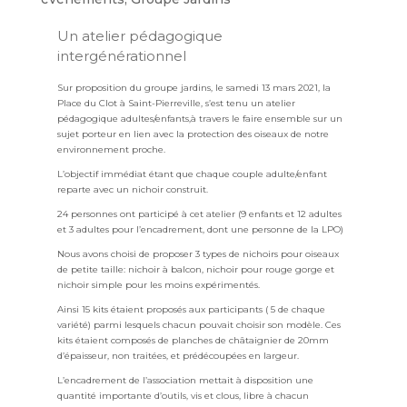
Un atelier pédagogique
intergénérationnel
Sur proposition du groupe jardins, le samedi 13 mars 2021, la
Place du Clot à Saint-Pierreville, s’est tenu un atelier
pédagogique adultes/enfants,à travers le faire ensemble sur un
sujet porteur en lien avec la protection des oiseaux de notre
environnement proche.
L’objectif immédiat étant que chaque couple adulte/enfant
reparte avec un nichoir construit.
24 personnes ont participé à cet atelier (9 enfants et 12 adultes
et 3 adultes pour l’encadrement, dont une personne de la LPO)
Nous avons choisi de proposer 3 types de nichoirs pour oiseaux
de petite taille: nichoir à balcon, nichoir pour rouge gorge et
nichoir simple pour les moins expérimentés.
Ainsi 15 kits étaient proposés aux participants ( 5 de chaque
variété) parmi lesquels chacun pouvait choisir son modèle. Ces
kits étaient composés de planches de châtaignier de 20mm
d’épaisseur, non traitées, et prédécoupées en largeur.
L’encadrement de l’association mettait à disposition une
quantité importante d’outils, vis et clous, libre à chacun