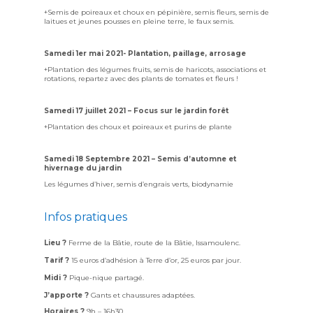
+Semis de poireaux et choux en pépinière, semis fleurs, semis de
laitues et jeunes pousses en pleine terre, le faux semis.
Samedi 1er mai 2021- Plantation, paillage, arrosage
+Plantation des légumes fruits, semis de haricots, associations et
rotations, repartez avec des plants de tomates et fleurs !
Samedi 17 juillet 2021 – Focus sur le jardin forêt
+Plantation des choux et poireaux et purins de plante
Samedi 18 Septembre 2021 – Semis d’automne et
hivernage du jardin
Les légumes d’hiver, semis d’engrais verts, biodynamie
Infos pratiques
Lieu ?
Ferme de la Bâtie, route de la Bâtie, Issamoulenc.
Tarif ?
15 euros d’adhésion à Terre d’or, 25 euros par jour.
Midi ?
Pique-nique partagé.
J’apporte ?
Gants et chaussures adaptées.
Horaires ?
9h – 16h30.