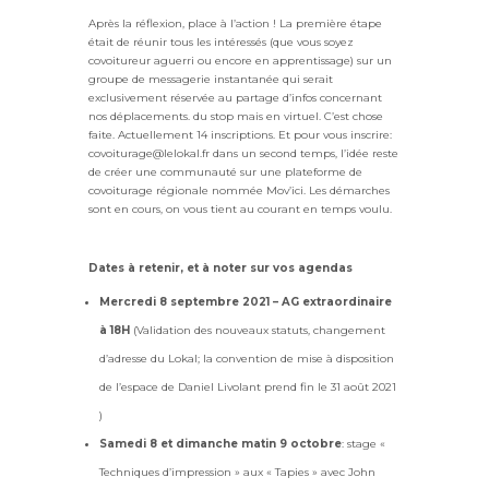
Après la réflexion, place à l’action ! La première étape
était de réunir tous les intéressés (que vous soyez
covoitureur aguerri ou encore en apprentissage) sur un
groupe de messagerie instantanée qui serait
exclusivement réservée au partage d’infos concernant
nos déplacements. du stop mais en virtuel. C’est chose
faite. Actuellement 14 inscriptions. Et pour vous inscrire:
covoiturage@lelokal.fr dans un second temps, l’idée reste
de créer une communauté sur une plateforme de
covoiturage régionale nommée Mov’ici. Les démarches
sont en cours, on vous tient au courant en temps voulu.
Dates à retenir, et à noter sur vos agendas
Mercredi 8 septembre 2021 – AG extraordinaire
à 18H
(Validation des nouveaux statuts, changement
d’adresse du Lokal; la convention de mise à disposition
de l’espace de Daniel Livolant prend fin le 31 août 2021
)
Samedi 8 et dimanche matin 9 octobre
: stage «
Techniques d’impression » aux « Tapies » avec John