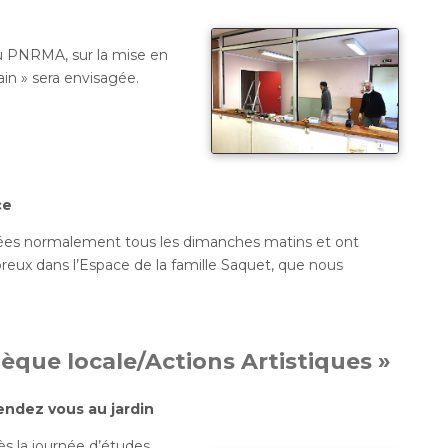
u PNRMA, sur la mise en
ain » sera envisagée.
ce
ées normalement tous les dimanches matins et ont
breux dans l’Espace de la famille Saquet, que nous
hèque locale/Actions Artistiques »
endez vous au jardin
ès la journée d’études