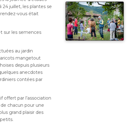
4 juillet, les plantes se
rendez-vous était
t sur les semences
tuées au jardin
e haricots mangetout
choises depuis plusieurs
e quelques anecdotes
rdiniers contées par
f offert par l’association
ns de chacun pour une
plus grand plaisir des
petits.