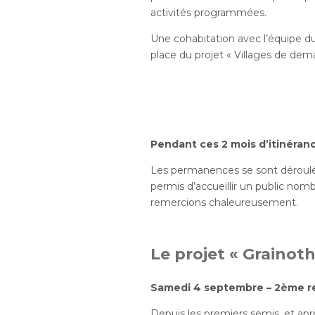
activités programmées.
Une cohabitation avec l’équipe d
place du projet « Villages de dem
Pendant ces 2 mois d’itinéran
Les permanences se sont déroul
permis d’accueillir un public nom
remercions chaleureusement.
L
e projet « Grainot
Samedi 4 septembre – 2ème
r
Depuis les premiers semis, et apr