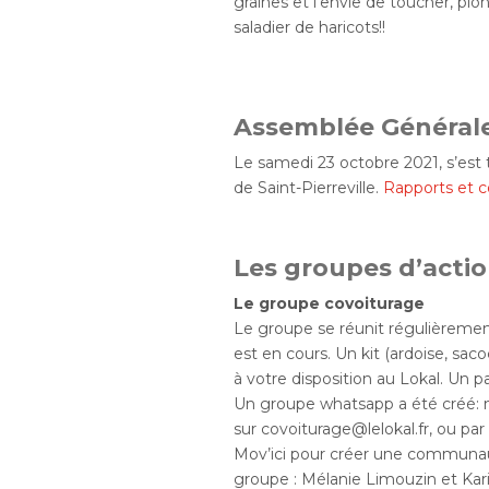
graines et l’envie de toucher, plo
saladier de haricots!!
Assemblée Général
Le samedi 23 octobre 2021, s’est 
de Saint-Pierreville.
Rapports et c
Les groupes d’actio
Le groupe covoiturage
Le groupe se réunit régulièreme
est en cours. Un kit (ardoise, sac
à votre disposition au Lokal. Un 
Un groupe whatsapp a été créé: 
sur covoiturage@lelokal.fr, ou pa
Mov’ici pour créer une communaute
groupe : Mélanie Limouzin et Karin