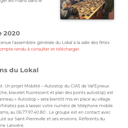
nger les mains dans le
e 2020
tenue l’assemblée générale du Lokal à la salle des fêtes
ompte-rendu à consulter et télécharger
.
ns du Lokal
nt. Un projet Mobilité – Autostop du CIAS de Val’Eyrieux
oche, bracelet fluorescent et plan des points autostop) est
panneau « Autostop » sera bientôt mis en place au village.
n’hésitez pas à laisser votre numéro de téléphone mobile
r sms, au 06.77.97.40.80 . Le groupe est en contact avec
́ sur Saint-Pierreville et ses environs. Référents du
e Larivière.